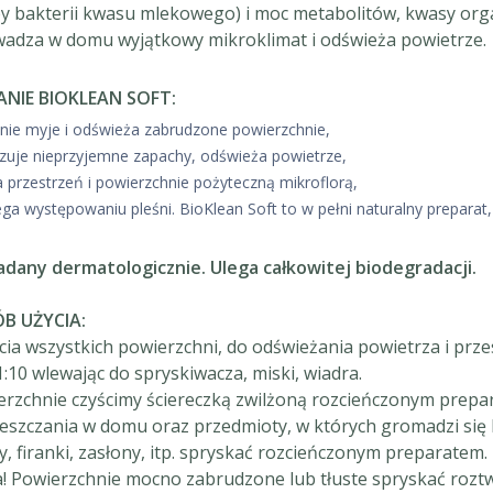
y bakterii kwasu mlekowego) i moc metabolitów, kwasy organ
adza w domu wyjątkowy mikroklimat i odświeża powietrze.
ANIE BIOKLEAN SOFT:
nie myje i odświeża zabrudzone powierzchnie,
izuje nieprzyjemne zapachy, odświeża powietrze,
a przestrzeń i powierzchnie pożyteczną mikroflorą,
ga występowaniu pleśni. BioKlean Soft to w pełni naturalny preparat, 
dany dermatologicznie. Ulega całkowitej biodegradacji.
B UŻYCIA:
ia wszystkich powierzchni, do odświeżania powietrza i prz
:10 wlewając do spryskiwacza, miski, wiadra.
erzchnie czyścimy ściereczką zwilżoną rozcieńczonym prepa
eszczania w domu oraz przedmioty, w których gromadzi się k
, firanki, zasłony, itp. spryskać rozcieńczonym preparatem.
 Powierzchnie mocno zabrudzone lub tłuste spryskać roztw