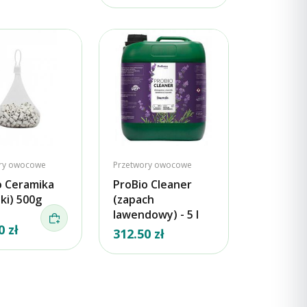
ry owocowe
Przetwory owocowe
o Ceramika
ProBio Cleaner
iki) 500g
(zapach
lawendowy) - 5 l
0 zł
312.50 zł