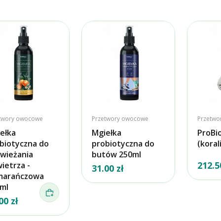
twory owocowe
Przetwory owocowe
Przetwo
ełka
Mgiełka
ProBi
biotyczna do
probiotyczna do
(koral
wieżania
butów 250ml
212.5
ietrza -
31.00 zł
marańczowa
ml
00 zł