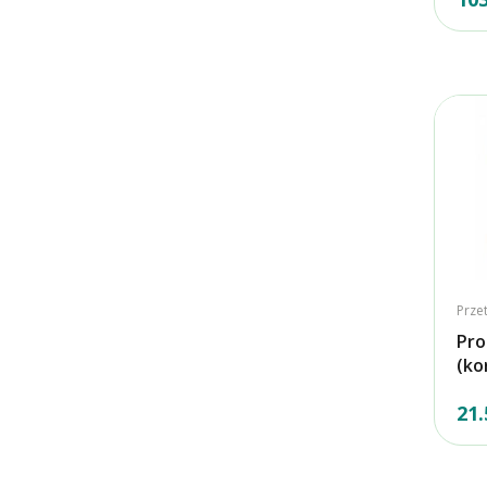
Prze
Pro
(ko
21.