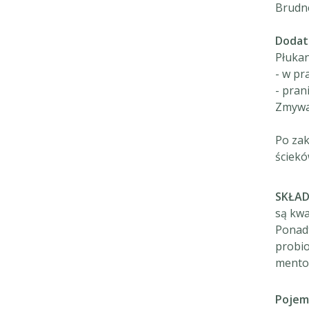
Brudne
Dodat
Płukan
- w pr
- pran
Zmywar
Po zak
ściekó
SKŁA
są kwa
Ponadt
probio
mentol
Pojem