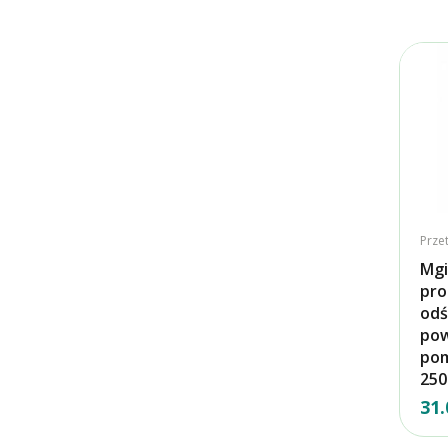
Prze
Mgi
pro
odś
pow
po
250
31.