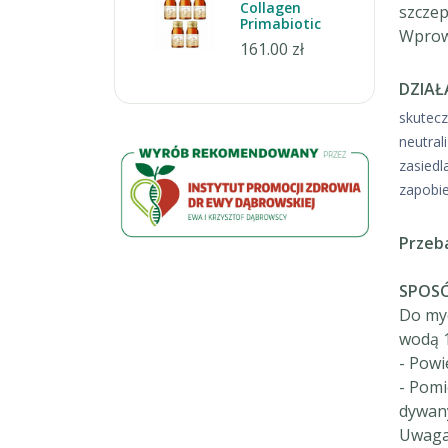
Collagen
szczep
Primabiotic
Wprow
161.00 zł
DZIAŁ
skutecz
neutral
zasiedl
zapobie
Przeba
SPOSÓ
Do myc
wodą 1
- Powi
- Pomi
dywany
Uwaga!