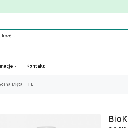
rmacje
Kontakt
osna-Mięta) - 1 L
BioK