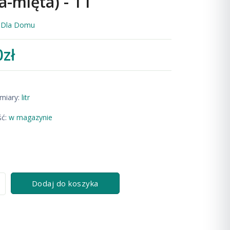
-mięta) - 1 l
:
Dla Domu
0zł
miary:
litr
ć:
w magazynie
Dodaj do koszyka