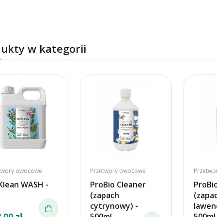
ukty w kategorii
twory owocowe
Przetwory owocowe
Przetwo
Klean WASH -
ProBio Cleaner
ProBi
(zapach
(zapa
cytrynowy) -
lawen
.00 zł
500ml
500ml