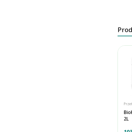
Prod
Prze
Bio
2L
103