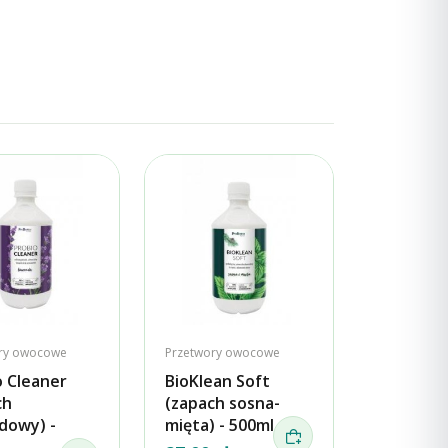
ry owocowe
Przetwory owocowe
o Cleaner
BioKlean Soft
ch
(zapach sosna-
dowy) -
mięta) - 500ml