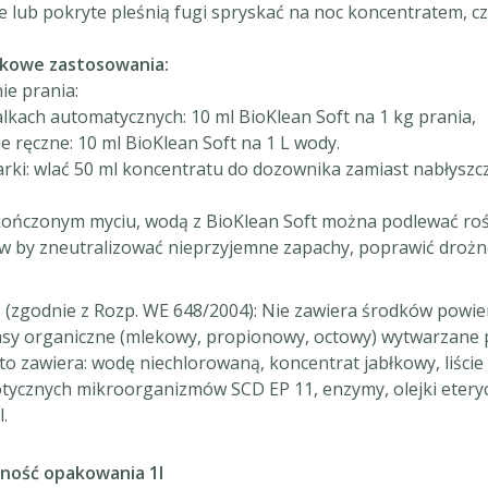
 lub pokryte pleśnią fugi spryskać na noc koncentratem, czy
kowe zastosowania:
ie prania:
alkach automatycznych: 10 ml BioKlean Soft na 1 kg prania,
ie ręczne: 10 ml BioKlean Soft na 1 L wody.
ki: wlać 50 ml koncentratu do dozownika zamiast nabłyszcz
ończonym myciu, wodą z BioKlean Soft można podlewać rośli
w by zneutralizować nieprzyjemne zapachy, poprawić drożność
D
(zgodnie z Rozp. WE 648/2004): Nie zawiera środków powie
sy organiczne (mlekowy, propionowy, octowy) wytwarzane 
o zawiera: wodę niechlorowaną, koncentrat jabłkowy, liście
tycznych mikroorganizmów SCD EP 11, enzymy, olejki eterycz
.
ność opakowania 1l