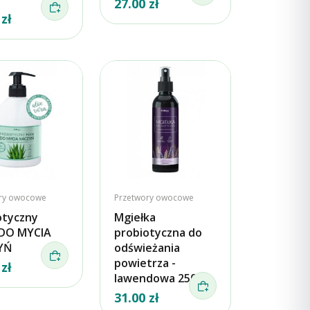
27.00 zł
 zł
ry owocowe
Przetwory owocowe
otyczny
Mgiełka
DO MYCIA
probiotyczna do
YŃ
odświeżania
powietrza -
 zł
lawendowa 250ml
31.00 zł