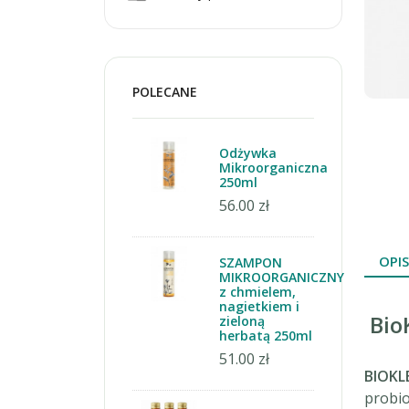
POLECANE
Odżywka
Mikroorganiczna
250ml
56.00 zł
OPIS
SZAMPON
MIKROORGANICZNY
z chmielem,
nagietkiem i
Bio
zieloną
herbatą 250ml
51.00 zł
BIOKL
probio