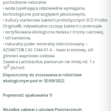
pochodzenie naturalne:
• woda (spełniająca odpowiednie wymagania
technologiczne pod względem jakościowym),
• kultury starterowe bakterii probiotycznych SCD ProBio
Original®, indywidualne szczepy bakterii o potencjale
• certyfikowana ekologiczna melasa z trzciny cukrowej,
• sól kamienna,
• naturalny puder mineralny mikronizowany –
AZOMITE® CAS 1344-01-0 – kwas krzemowy, sól
glinowo-wapniowo-sodowa.
Zawiera
Lactobacillus plantarum
nie mniej niż: 1 x
6
10
jtk/cm3.
Dopuszczony do stosowania w rolnictwie
ekologicznym pod nr SE/69/2022
Pojemność opakowania 1l
Wszelkie zabiegi z użyciem Pożytecznych