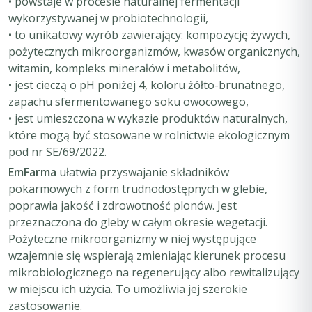
• powstaje w procesie naturalnej fermentacji
wykorzystywanej w probiotechnologii,
• to unikatowy wyrób zawierający: kompozycję żywych,
pożytecznych mikroorganizmów, kwasów organicznych,
witamin, kompleks minerałów i metabolitów,
• jest cieczą o pH poniżej 4, koloru żółto-brunatnego,
zapachu sfermentowanego soku owocowego,
• jest umieszczona w wykazie produktów naturalnych,
które mogą być stosowane w rolnictwie ekologicznym
pod nr SE/69/2022.
EmFarma
ułatwia przyswajanie składników
pokarmowych z form trudnodostępnych w glebie,
poprawia jakość i zdrowotność plonów. Jest
przeznaczona do gleby w całym okresie wegetacji.
Pożyteczne mikroorganizmy w niej występujące
wzajemnie się wspierają zmieniając kierunek procesu
mikrobiologicznego na regenerujący albo rewitalizujący
w miejscu ich użycia. To umożliwia jej szerokie
zastosowanie.